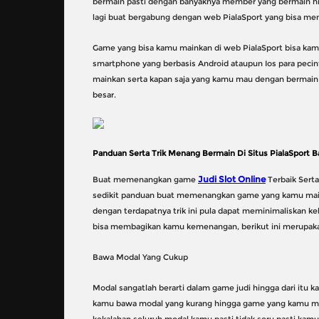
bermain pasti dengan banyaknya member yang bermain hing
lagi buat bergabung dengan web PialaSport yang bisa m
Game yang bisa kamu mainkan di web PialaSport bisa kamu
smartphone yang berbasis Android ataupun Ios para pecin
mainkan serta kapan saja yang kamu mau dengan bermain
besar.
Panduan Serta Trik Menang Bermain Di Situs PialaSport Ba
Judi Slot Online
Buat memenangkan game
Terbaik Serta
sedikit panduan buat memenangkan game yang kamu mai
dengan terdapatnya trik ini pula dapat meminimaliskan kek
bisa membagikan kamu kemenangan, berikut ini merupakan 
Bawa Modal Yang Cukup
Modal sangatlah berarti dalam game judi hingga dari itu k
kamu bawa modal yang kurang hingga game yang kamu main