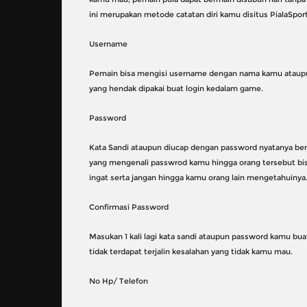
ini merupakan metode catatan diri kamu disitus PialaSport
Username
Pemain bisa mengisi username dengan nama kamu ataup
yang hendak dipakai buat login kedalam game.
Password
Kata Sandi ataupun diucap dengan password nyatanya bertab
yang mengenali passwrod kamu hingga orang tersebut b
ingat serta jangan hingga kamu orang lain mengetahuinya
Confirmasi Password
Masukan 1 kali lagi kata sandi ataupun password kamu b
tidak terdapat terjalin kesalahan yang tidak kamu mau.
No Hp/ Telefon