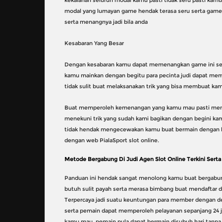
kekalahan seluruh modal kamu pasti tidak seru pasti ka
modal yang lumayan game hendak terasa seru serta game
serta menangnya jadi bila anda
Kesabaran Yang Besar
Dengan kesabaran kamu dapat memenangkan game ini secar
kamu mainkan dengan begitu para pecinta judi dapat me
tidak sulit buat melaksanakan trik yang bisa membuat ka
Buat memperoleh kemenangan yang kamu mau pasti meme
menekuni trik yang sudah kami bagikan dengan begini k
tidak hendak mengecewakan kamu buat bermain dengan klik
dengan web PialaSport slot online.
Metode Bergabung Di Judi Agen Slot Online Terkini Serta 
Panduan ini hendak sangat menolong kamu buat bergabun
butuh sulit payah serta merasa bimbang buat mendaftar di
Terpercaya jadi suatu keuntungan para member dengan d
serta pemain dapat memperoleh pelayanan sepanjang 24
kamu mau, pemain pula dapat bermain disubuh hari tanpa 