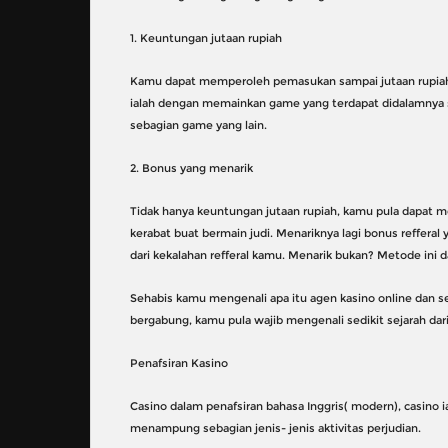
1. Keuntungan jutaan rupiah
Kamu dapat memperoleh pemasukan sampai jutaan rupiah ti
ialah dengan memainkan game yang terdapat didalamnya s
sebagian game yang lain.
2. Bonus yang menarik
Tidak hanya keuntungan jutaan rupiah, kamu pula dapat m
kerabat buat bermain judi. Menariknya lagi bonus refferal
dari kekalahan refferal kamu. Menarik bukan? Metode ini 
Sehabis kamu mengenali apa itu agen kasino online dan s
bergabung, kamu pula wajib mengenali sedikit sejarah dari k
Penafsiran Kasino
Casino dalam penafsiran bahasa Inggris( modern), casino
menampung sebagian jenis- jenis aktivitas perjudian.