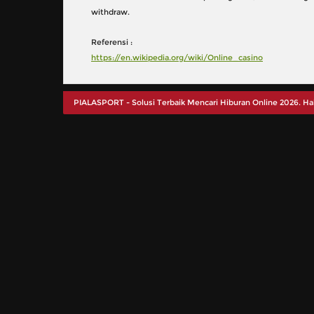
withdraw.
Referensi :
https://en.wikipedia.org/wiki/Online_casino
PIALASPORT - Solusi Terbaik Mencari Hiburan Online 2026. Hak