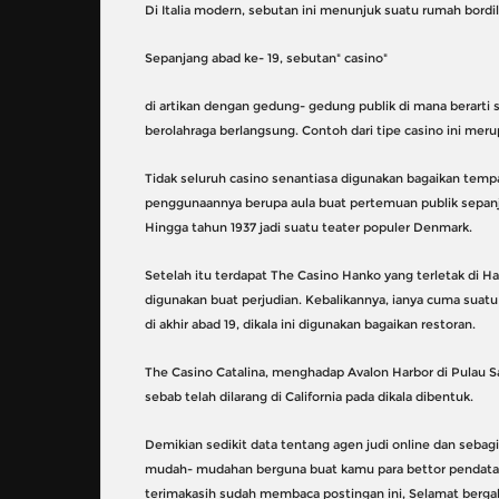
Di Italia modern, sebutan ini menunjuk suatu rumah bordil
Sepanjang abad ke- 19, sebutan" casino"
di artikan dengan gedung- gedung publik di mana berarti s
berolahraga berlangsung. Contoh dari tipe casino ini me
Tidak seluruh casino senantiasa digunakan bagaikan tem
penggunaannya berupa aula buat pertemuan publik sepanj
Hingga tahun 1937 jadi suatu teater populer Denmark.
Setelah itu terdapat The Casino Hanko yang terletak di Ha
digunakan buat perjudian. Kebalikannya, ianya cuma suatu
di akhir abad 19, dikala ini digunakan bagaikan restoran.
The Casino Catalina, menghadap Avalon Harbor di Pulau San
sebab telah dilarang di California pada dikala dibentuk.
Demikian sedikit data tentang agen judi online dan sebag
mudah- mudahan berguna buat kamu para bettor pendat
terimakasih sudah membaca postingan ini, Selamat berg