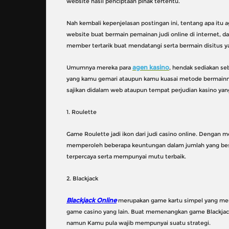
website hasil penciptaan pihak tertentu.
Nah kembali kepenjelasan postingan ini, tentang apa it
website buat bermain pemainan judi online di internet,
member tertarik buat mendatangi serta bermain disitus ya
agen kasino
Umumnya mereka para
, hendak sediakan s
yang kamu gemari ataupun kamu kuasai metode bermainny
sajikan didalam web ataupun tempat perjudian kasino ya
1. Roulette
Game Roulette jadi ikon dari judi casino online. Dengan
memperoleh beberapa keuntungan dalam jumlah yang besar
terpercaya serta mempunyai mutu terbaik.
2. Blackjack
Blackjack Online
merupakan game kartu simpel yang mem
game casino yang lain. Buat memenangkan game Blackja
namun Kamu pula wajib mempunyai suatu strategi.