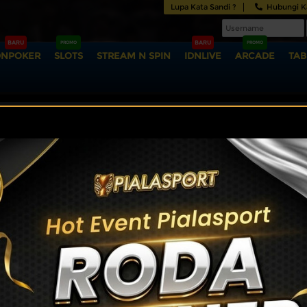
Lupa Kata Sandi ?
Hubungi K
BARU
BARU
PROMO
PROMO
DNPOKER
SLOTS
STREAM N SPIN
IDNLIVE
ARCADE
TAB
esia, Tersedia Deposit via Bank Transfer, QRIS, E-Wallet, dan Pulsa. Mainkan 