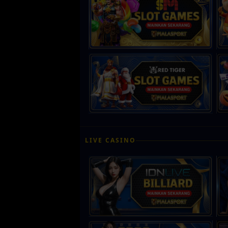
LIVE CASINO