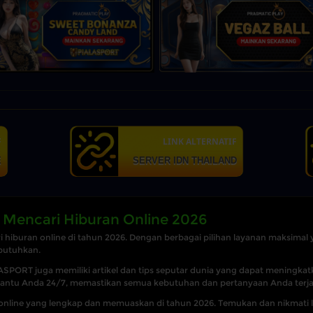
F
LINK ALTERNATIF
E
SERVER IDN THAILAND
 Mencari Hiburan Online 2026
ri hiburan online di tahun 2026. Dengan berbagai pilihan layanan maksima
 butuhkan.
ASPORT juga memiliki artikel dan tips seputar dunia yang dapat meningk
ntu Anda 24/7, memastikan semua kebutuhan dan pertanyaan Anda terjaw
nline yang lengkap dan memuaskan di tahun 2026. Temukan dan nikmati l