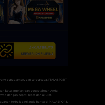
LINK ALTERNATIF
SERVER IDN FILIPINA
l yang cepat, aman, dan terpercaya, PIALASPORT
atkan keterampilan dan pengetahuan Anda.
ab dengan cepat, tepat dan akurat.
ayanan terbaik bagi anda hanya di PIALASPORT.