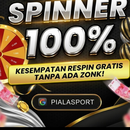
MAINKAN
DAFTAR