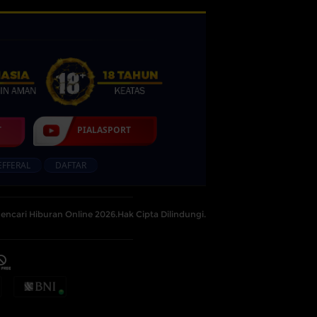
T
PIALASPORT
EFFERAL
DAFTAR
ncari Hiburan Online 2026.Hak Cipta Dilindungi.