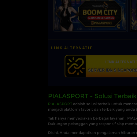
LINK ALTERNATIF
LINK ALTERNATI
SERVER IDN SINGAPOR
PIALASPORT - Solusi Terbaik
PIALASPORT
adalah solusi terbaik untuk menca
menjadi platform favorit dan terbaik yang anda
Tak hanya menyediakan berbagai layanan , PIAL
Dukungan pelanggan yang responsif siap memba
Disini, Anda mendapatkan pengalaman hiburan o