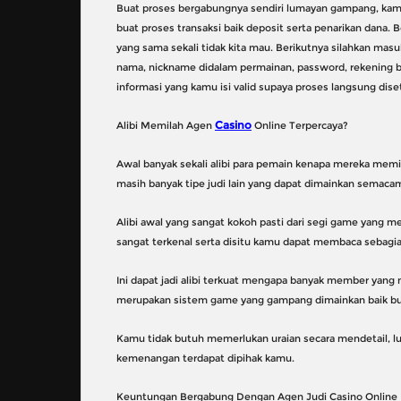
Buat proses bergabungnya sendiri lumayan gampang, kam
buat proses transaksi baik deposit serta penarikan dana. Be
yang sama sekali tidak kita mau. Berikutnya silahkan mas
nama, nickname didalam permainan, password, rekening ban
informasi yang kamu isi valid supaya proses langsung diset
Casino
Alibi Memilah Agen
Online Terpercaya?
Awal banyak sekali alibi para pemain kenapa mereka mem
masih banyak tipe judi lain yang dapat dimainkan semacam
Alibi awal yang sangat kokoh pasti dari segi game yang me
sangat terkenal serta disitu kamu dapat membaca sebagia
Ini dapat jadi alibi terkuat mengapa banyak member yang
merupakan sistem game yang gampang dimainkan baik bua
Kamu tidak butuh memerlukan uraian secara mendetail, l
kemenangan terdapat dipihak kamu.
Keuntungan Bergabung Dengan Agen Judi Casino Online