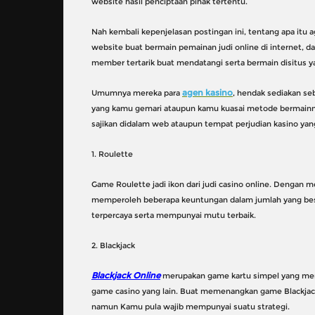
website hasil penciptaan pihak tertentu.
Nah kembali kepenjelasan postingan ini, tentang apa it
website buat bermain pemainan judi online di internet,
member tertarik buat mendatangi serta bermain disitus ya
agen kasino
Umumnya mereka para
, hendak sediakan s
yang kamu gemari ataupun kamu kuasai metode bermainny
sajikan didalam web ataupun tempat perjudian kasino ya
1. Roulette
Game Roulette jadi ikon dari judi casino online. Dengan
memperoleh beberapa keuntungan dalam jumlah yang besar
terpercaya serta mempunyai mutu terbaik.
2. Blackjack
Blackjack Online
merupakan game kartu simpel yang mem
game casino yang lain. Buat memenangkan game Blackja
namun Kamu pula wajib mempunyai suatu strategi.