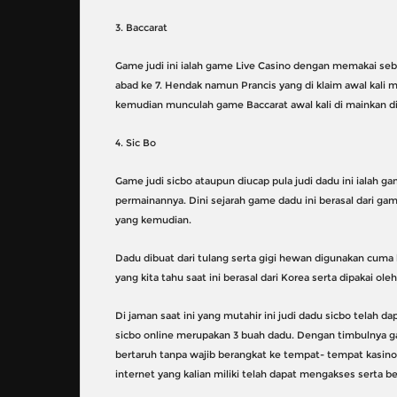
3. Baccarat
Game judi ini ialah game Live Casino dengan memakai sebag
abad ke 7. Hendak namun Prancis yang di klaim awal kali men
kemudian munculah game Baccarat awal kali di mainkan di I
4. Sic Bo
Game judi sicbo ataupun diucap pula judi dadu ini ialah
permainannya. Dini sejarah game dadu ini berasal dari g
yang kemudian.
Dadu dibuat dari tulang serta gigi hewan digunakan cuma
yang kita tahu saat ini berasal dari Korea serta dipakai ole
Di jaman saat ini yang mutahir ini judi dadu sicbo telah 
sicbo online merupakan 3 buah dadu. Dengan timbulnya 
bertaruh tanpa wajib berangkat ke tempat- tempat kasin
internet yang kalian miliki telah dapat mengakses serta b