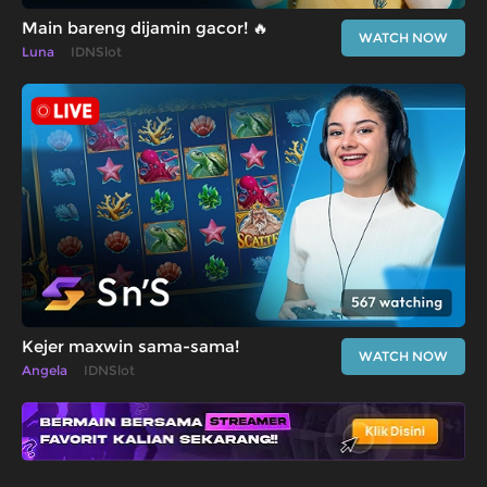
Main bareng dijamin gacor! 🔥
WATCH NOW
Referral
Luna
IDNSlot
Promosi
Hubungi Kami
Live Chat
Pengaduan Customer
Pilih Bahasa:
Kejer maxwin sama-sama!
WATCH NOW
Angela
IDNSlot
MASUK
DAFTAR
&copy; PIALASPORT - Solusi Terbaik Mencari
Hiburan Online 2026. Hak Cipta Dilindungi.