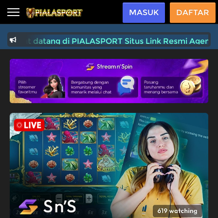
Beranda
MASUK
DAFTAR
Sports
BARU
PROMO
Selamat datang di PIALASPORT Situs Link Resmi Agen IDN
Live Casino
BARU
IDNPoker
BARU
Slots
PROMO
IDNLIVE
BARU
Stream N Spin
Arcade
PROMO
Table Games
Lottery
BARU
PROMO
IDNRaffle